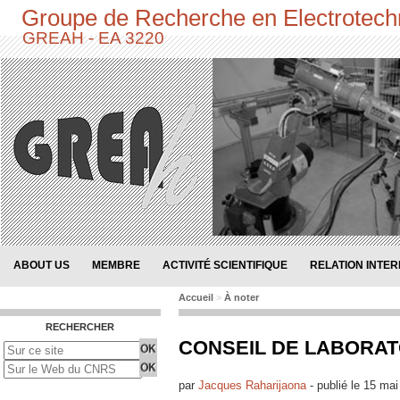
Groupe de Recherche en Electrotech
GREAH - EA 3220
ABOUT US
MEMBRE
ACTIVITÉ SCIENTIFIQUE
RELATION INTE
Accueil
>
À noter
RECHERCHER
CONSEIL DE LABORATO
par
Jacques Raharijaona
-
publié le
15 mai