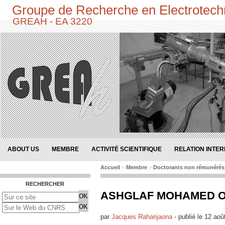
Groupe de Recherche en Electrotech
GREAH - EA 3220
ABOUT US
MEMBRE
ACTIVITÉ SCIENTIFIQUE
RELATION INTE
Accueil
>
Membre
>
Doctorants non rémunérés
RECHERCHER
ASHGLAF MOHAMED 
par
Jacques Raharijaona
-
publié le
12 aoû