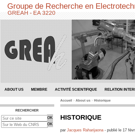
Groupe de Recherche en Electrotech
GREAH - EA 3220
ABOUT US
MEMBRE
ACTIVITÉ SCIENTIFIQUE
RELATION INTE
Accueil
>
About us
>
Historique
RECHERCHER
HISTORIQUE
par
Jacques Raharijaona
-
publié le
17 févr