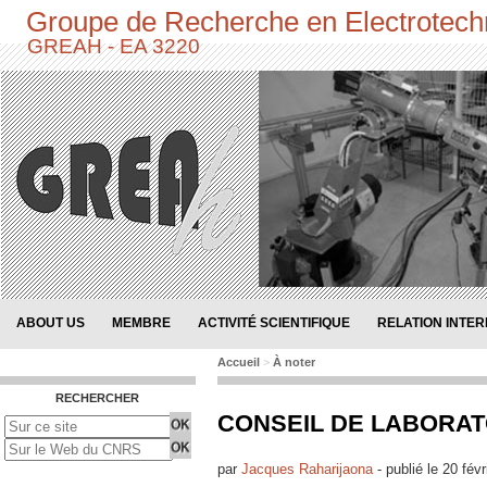
Groupe de Recherche en Electrotech
GREAH - EA 3220
ABOUT US
MEMBRE
ACTIVITÉ SCIENTIFIQUE
RELATION INTE
Accueil
>
À noter
RECHERCHER
CONSEIL DE LABORATO
par
Jacques Raharijaona
-
publié le
20 févr