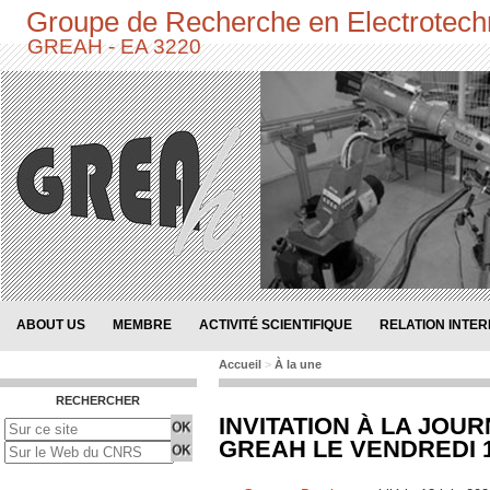
Groupe de Recherche en Electrotech
GREAH - EA 3220
ABOUT US
MEMBRE
ACTIVITÉ SCIENTIFIQUE
RELATION INTE
Accueil
>
À la une
RECHERCHER
INVITATION À LA JOU
GREAH LE VENDREDI 1