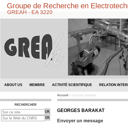
Groupe de Recherche en Electrotech
GREAH - EA 3220
ABOUT US
MEMBRE
ACTIVITÉ SCIENTIFIQUE
RELATION INTE
Accueil
> Georges Barakat
RECHERCHER
GEORGES BARAKAT
Envoyer un message