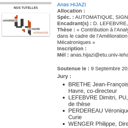
Anas HIJAZI
NOS TUTELLES
Allocation :
Spéc. :
AUTOMATIQUE, SIGN
Encadrant(s) :
D. LEFEBVRE,
Thèse :
« Contribution à l’Analy
dans le cadre de l’Amélioratio
Mécatroniques »
Inscription :
Mél :
anas.hijazi@etu.univ-leha
Soutenue le :
9 Septembre 20
Jury :
BRETHE Jean-François
Havre, co-directeur
LEFEBVRE Dimitri, PU, 
de thèse
PERDEREAU Véronique, 
Curie
WENGER Philippe, Dire