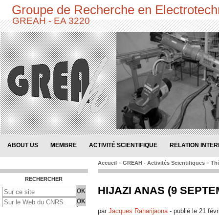
Groupe de Recherche en Electrotech
GREAH - EA 3220
ABOUT US
MEMBRE
ACTIVITÉ SCIENTIFIQUE
RELATION INTE
Accueil
>
GREAH - Activités Scientifiques
>
Thè
RECHERCHER
HIJAZI ANAS (9 SEPTE
par
Jacques Raharijaona
-
publié le
21 févr