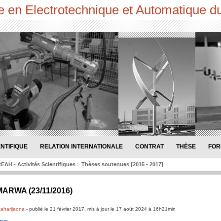
 en Electrotechnique et Automatique d
ENTIFIQUE
RELATION INTERNATIONALE
CONTRAT
THÈSE
FOR
EAH - Activités Scientifiques
>
Thèses soutenues [2015 - 2017]
ARWA (23/11/2016)
aharijaona
-
publié le
21 février 2017
,
mis à jour le
17 août 2024 à 16h21min