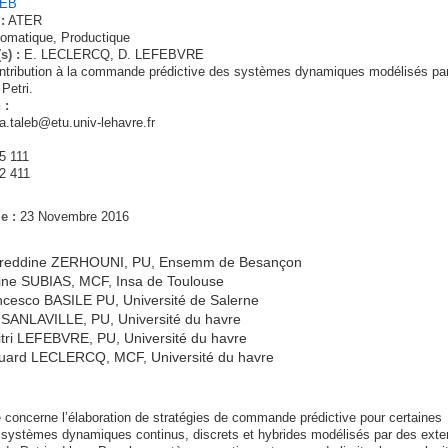
LEB
:
ATER
omatique, Productique
s) :
E. LECLERCQ, D. LEFEBVRE
tribution à la commande prédictive des systèmes dynamiques modélisés pa
Petri.
 :
.taleb@etu.univ-lehavre.fr
5 111
2 411
e :
23 Novembre 2016
reddine ZERHOUNI, PU, Ensemm de Besançon
ine SUBIAS, MCF, Insa de Toulouse
cesco BASILE PU, Université de Salerne
 SANLAVILLE, PU, Université du havre
tri LEFEBVRE, PU, Université du havre
uard LECLERCQ, MCF, Université du havre
 concerne l’élaboration de stratégies de commande prédictive pour certaines
 systèmes dynamiques continus, discrets et hybrides modélisés par des exte