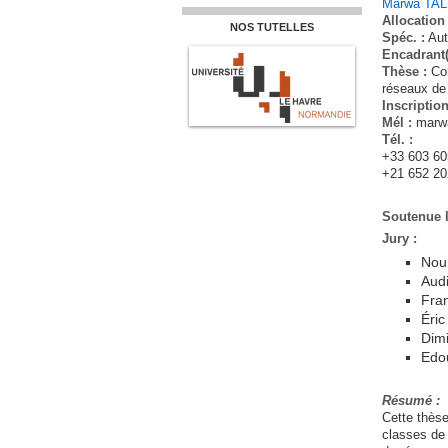
Marwa TA
Allocation 
NOS TUTELLES
Spéc. :
Aut
Encadrant(
Thèse :
Con
réseaux de 
Inscription
Mél :
marwa
Tél. :
+33 603 60
+21 652 20
Soutenue l
Jury :
Nou
Aud
Fran
Éric
Dimi
Edo
Résumé :
Cette thèse
classes de